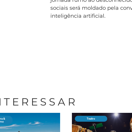
sociais será moldado pela con
inteligência artificial.
INTERESSAR
ra &
Teatro
smo