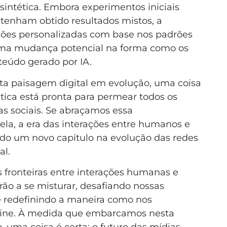
sintética. Embora experimentos iniciais
tenham obtido resultados mistos, a
ões personalizadas com base nos padrões
 uma mudança potencial na forma como os
eúdo gerado por IA.
a paisagem digital em evolução, uma coisa
tica está pronta para permear todos os
as sociais. Se abraçamos essa
ela, a era das interações entre humanos e
ndo um novo capítulo na evolução das redes
al.
 fronteiras entre interações humanas e
rão a se misturar, desafiando nossas
e redefinindo a maneira como nos
line. À medida que embarcamos nesta
 uma coisa é certa: o futuro das mídias