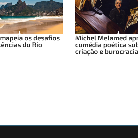
mapeia os desafios
Michel Melamed ap
tências do Rio
comédia poética so
criação e burocraci