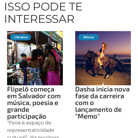
ISSO PODE TE
INTERESSAR
Literatura
Música
Flipelô começa
Dasha inicia nova
em Salvador com
fase da carreira
música, poesia e
com o
grande
lançamento de
participação
"Memo"
“Feira é espaço de
representatividade
cultural”, diz escritora