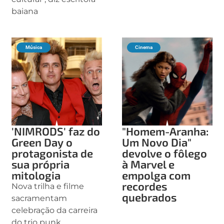
baiana
Música
Cinema
'NIMRODS' faz do
"Homem-Aranha:
Green Day o
Um Novo Dia"
protagonista de
devolve o fôlego
sua própria
à Marvel e
mitologia
empolga com
recordes
Nova trilha e filme
quebrados
sacramentam
celebração da carreira
do trio punk