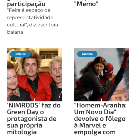
participação
"Memo"
“Feira é espaço de
representatividade
cultural”, diz escritora
baiana
Música
Cinema
'NIMRODS' faz do
"Homem-Aranha:
Green Day o
Um Novo Dia"
protagonista de
devolve o fôlego
sua própria
à Marvel e
mitologia
empolga com