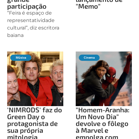
participação
"Memo"
“Feira é espaço de
representatividade
cultural”, diz escritora
baiana
Música
Cinema
'NIMRODS' faz do
"Homem-Aranha:
Green Day o
Um Novo Dia"
protagonista de
devolve o fôlego
sua própria
à Marvel e
mitologia
empolga com