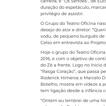
carreira; e “Os Sertões”, de E
duração do espetáculo, marca
privilégio de assistir.
O Grupo do Teatro Oficina nas
desejo do ator e diretor: “Quer
vodu, de pequeno burguês de te
Celso em entrevista ao Projeto
Hoje o grupo do Teatro Oficin
2016, e com o objetivo de cont
do Zé a frente. Logo no ínicio
“Rasga Coração”, que passa pel
Roderick Himeros e Marcelo D
Botelho, mostra em vídeos a p
tem ligação desde a infância c
“Ontem eu lembrei de uma hist