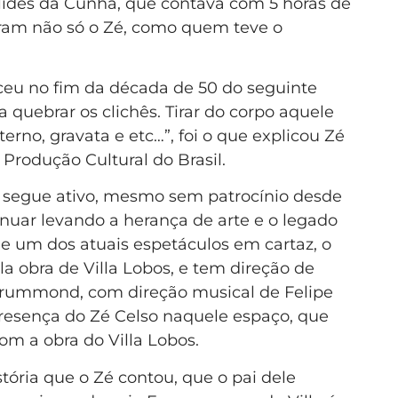
uclides da Cunha, que contava com 5 horas de
ram não só o Zé, como quem teve o
ceu no fim da década de 50 do seguinte
ia quebrar os clichês. Tirar do corpo aquele
rno, gravata e etc…”, foi o que explicou Zé
 Produção Cultural do Brasil.
a segue ativo, mesmo sem patrocínio desde
inuar levando a herança de arte e o legado
 de um dos atuais espetáculos em cartaz, o
a obra de Villa Lobos, e tem direção de
rummond, com direção musical de Felipe
resença do Zé Celso naquele espaço, que
om a obra do Villa Lobos.
ória que o Zé contou, que o pai dele