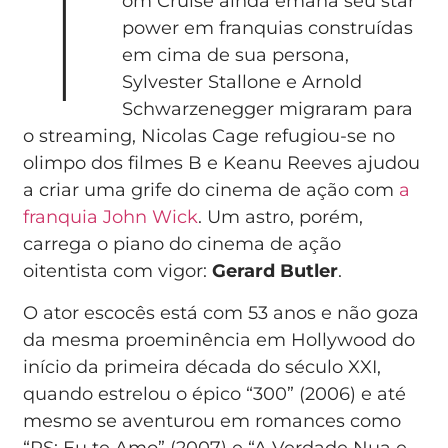
T
om Cruise ainda emana seu star
power em franquias construídas
em cima de sua persona,
Sylvester Stallone e Arnold
Schwarzenegger migraram para
o streaming, Nicolas Cage refugiou-se no
olimpo dos filmes B e Keanu Reeves ajudou
a criar uma grife do cinema de ação com
a
franquia John Wick
. Um astro, porém,
carrega o piano do cinema de ação
oitentista com vigor:
Gerard Butler
.
O ator escocês está com 53 anos e não goza
da mesma proeminência em Hollywood do
início da primeira década do século XXI,
quando estrelou o épico “300” (2006) e até
mesmo se aventurou em romances como
“PS: Eu te Amo” (2007) e “A Verdade Nua e