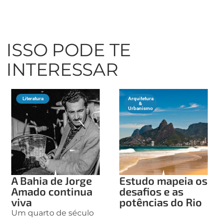
ISSO PODE TE
INTERESSAR
Literatura
Arquitetura
&
Urbanismo
A Bahia de Jorge
Estudo mapeia os
Amado continua
desafios e as
viva
potências do Rio
Um quarto de século