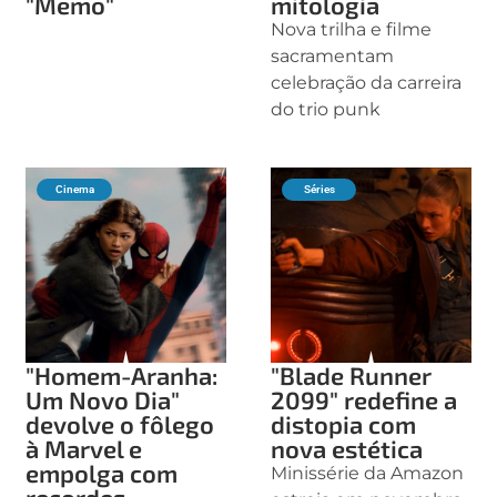
"Memo"
mitologia
Nova trilha e filme
sacramentam
celebração da carreira
do trio punk
Cinema
Séries
"Homem-Aranha:
"Blade Runner
Um Novo Dia"
2099" redefine a
devolve o fôlego
distopia com
à Marvel e
nova estética
empolga com
Minissérie da Amazon
recordes