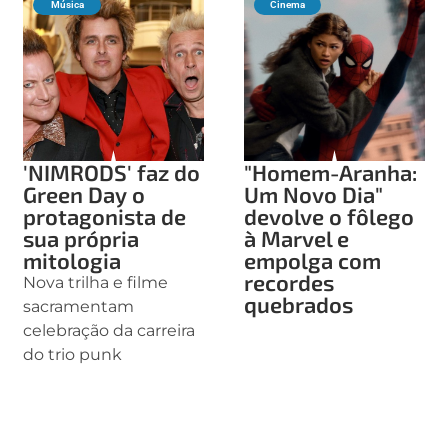
Música
Cinema
'NIMRODS' faz do
"Homem-Aranha:
Green Day o
Um Novo Dia"
protagonista de
devolve o fôlego
sua própria
à Marvel e
mitologia
empolga com
recordes
Nova trilha e filme
quebrados
sacramentam
celebração da carreira
do trio punk