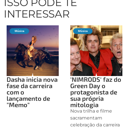
ISSO PODE TE
INTERESSAR
Música
Música
Dasha inicia nova
'NIMRODS' faz do
fase da carreira
Green Day o
com o
protagonista de
lançamento de
sua própria
"Memo"
mitologia
Nova trilha e filme
sacramentam
celebração da carreira