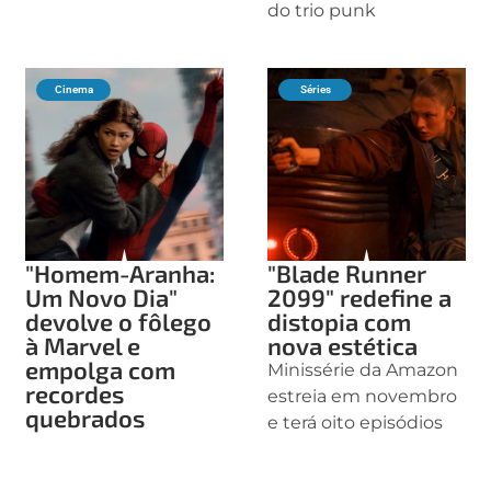
do trio punk
Cinema
Séries
"Homem-Aranha:
"Blade Runner
Um Novo Dia"
2099" redefine a
devolve o fôlego
distopia com
à Marvel e
nova estética
empolga com
Minissérie da Amazon
recordes
estreia em novembro
quebrados
e terá oito episódios