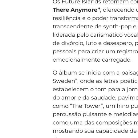
Os Future Islands retornam c
There Anymore”
, oferecendo 
resiliência e o poder transfo
transcendente de synth-pop e 
liderada pelo carismático voc
de divórcio, luto e desespero, 
pessoais para criar um registr
emocionalmente carregado.
O álbum se inicia com a paisa
Sweden”, onde as letras poéti
estabelecem o tom para a jorna
do amor e da saudade, pavim
como “The Tower”, um hino pu
percussão pulsante e melodias
como uma das composições ma
mostrando sua capacidade de 