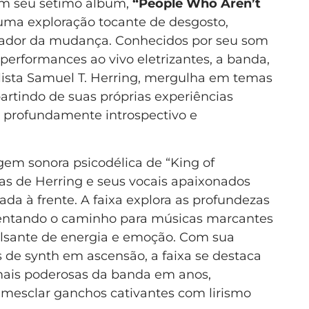
om seu sétimo álbum,
“People Who Aren’t
uma exploração tocante de desgosto,
rmador da mudança. Conhecidos por seu som
performances ao vivo eletrizantes, a banda,
alista Samuel T. Herring, mergulha em temas
partindo de suas próprias experiências
o profundamente introspectivo e
gem sonora psicodélica de “King of
cas de Herring e seus vocais apaixonados
da à frente. A faixa explora as profundezas
entando o caminho para músicas marcantes
lsante de energia e emoção. Com sua
 de synth em ascensão, a faixa se destaca
is poderosas da banda em anos,
mesclar ganchos cativantes com lirismo