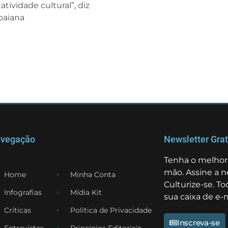
tividade cultural”, diz
 baiana
vegação
Newsletter Grat
Tenha o melhor 
mão. Assine a n
Home
Minha Conta
Culturize-se. T
Infografias
Mídia Kit
sua caixa de e-m
Críticas
Política de Privacidade
Inscreva-se
Entrevistas
Princípios Editoriais