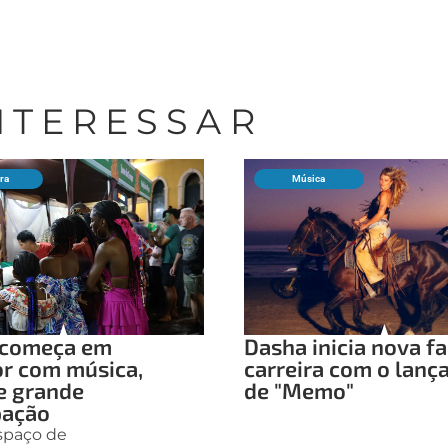
INTERESSAR
ura
Música
ô começa em
Dasha inicia nova f
or com música,
carreira com o lan
e grande
de "Memo"
pação
espaço de