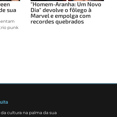
reen
"Homem-Aranha: Um Novo
de sua
Dia" devolve o fôlego à
Marvel e empolga com
recordes quebrados
amentam
 trio punk
uita
da cultura na palma da sua