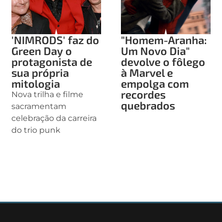
'NIMRODS' faz do
"Homem-Aranha:
Green Day o
Um Novo Dia"
protagonista de
devolve o fôlego
sua própria
à Marvel e
mitologia
empolga com
recordes
Nova trilha e filme
quebrados
sacramentam
celebração da carreira
do trio punk