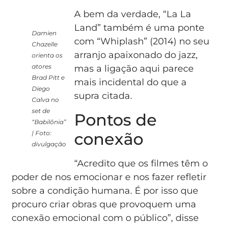
A bem da verdade, “La La
Land” também é uma ponte
Damien
com “Whiplash” (2014) no seu
Chazelle
arranjo apaixonado do jazz,
orienta os
atores
mas a ligação aqui parece
Brad Pitt e
mais incidental do que a
Diego
supra citada.
Calva no
set de
Pontos de
“Babilônia”
conexão
| Foto:
divulgação
“Acredito que os filmes têm o
poder de nos emocionar e nos fazer refletir
sobre a condição humana. É por isso que
procuro criar obras que provoquem uma
conexão emocional com o público”, disse