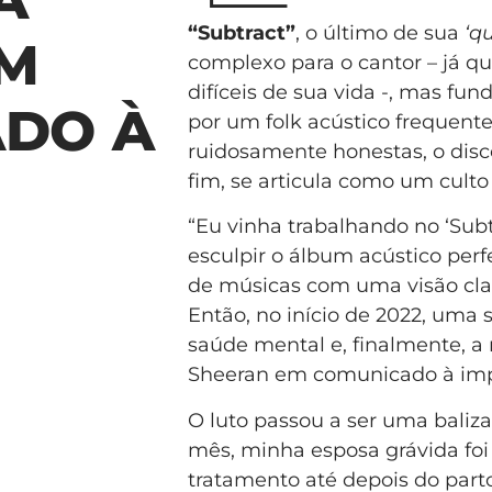
“Subtract”
, o último de sua
‘q
EM
complexo para o cantor – já q
difíceis de sua vida -, mas fu
ADO À
por um folk acústico frequent
ruidosamente honestas, o disco
fim, se articula como um culto 
“Eu vinha trabalhando no ‘Sub
esculpir o álbum acústico per
de músicas com uma visão clar
Então, no início de 2022, uma
saúde mental e, finalmente, a 
Sheeran em comunicado à imp
O luto passou a ser uma baliza
mês, minha esposa grávida fo
tratamento até depois do par