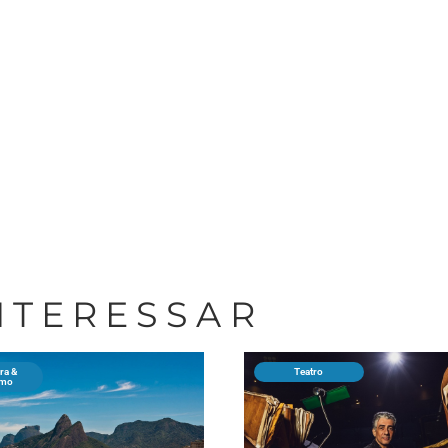
INTERESSAR
ra &
Teatro
smo