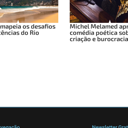
mapeia os desafios
Michel Melamed ap
tências do Rio
comédia poética so
criação e burocraci
vegação
Newsletter Grat