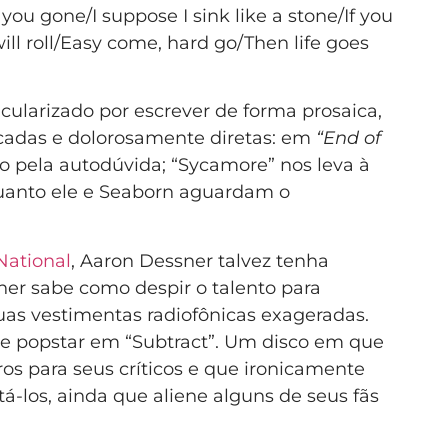
ou gone/I suppose I sink like a stone/If you
ll roll/Easy come, hard go/Then life goes
cularizado por escrever de forma prosaica,
ocadas e dolorosamente diretas: em
“End of
o pela autodúvida; “Sycamore” nos leva à
uanto ele e Seaborn aguardam o
National
, Aaron Dessner talvez tenha
ner sabe como despir o talento para
as vestimentas radiofônicas exageradas.
ue popstar em “Subtract”. Um disco em que
s para seus críticos e que ironicamente
á-los, ainda que aliene alguns de seus fãs