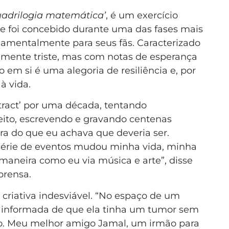
uadrilogia matemática’
, é um exercício
ue foi concebido durante uma das fases mais
ndamentalmente para seus fãs. Caracterizado
emente triste, mas com notas de esperança
 em si é uma alegoria de resiliência e, por
à vida.
tract’ por uma década, tentando
feito, escrevendo e gravando centenas
a do que eu achava que deveria ser.
 série de eventos mudou minha vida, minha
maneira como eu via música e arte”, disse
rensa.
 criativa indesviável. “No espaço de um
i informada de que ela tinha um tumor sem
to. Meu melhor amigo Jamal, um irmão para