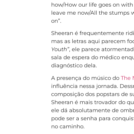
how/How our life goes on with y
leave me now/All the stumps wi
on”.
Sheeran é frequentemente ridi
mas as letras aqui parecem f
Youth”
, ele parece atormentad
sala de espera do médico enq
diagnóstico dela.
A presença do músico do
The 
influência nessa jornada. Dess
composição dos popstars de su
Sheeran é mais trovador do q
ele dá absolutamente de ombro
pode ser a senha para conquist
no caminho.