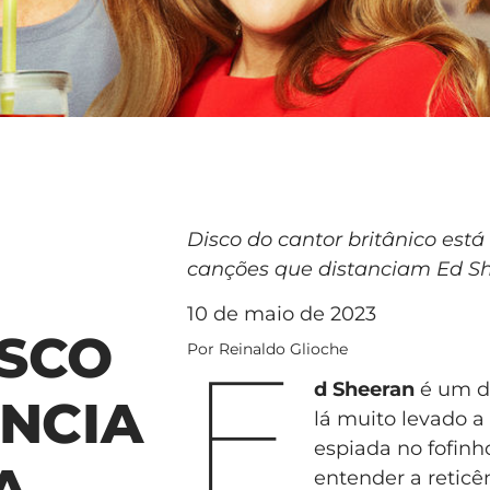
Disco do cantor britânico está
canções que distanciam Ed Sh
10 de maio de 2023
ISCO
E
Por Reinaldo Glioche
d Sheeran
é um do
ÊNCIA
lá muito levado 
espiada no fofinh
A
entender a reticê