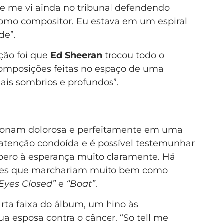
 me vi ainda no tribunal defendendo
como compositor. Eu estava em um espiral
de”.
ção foi que
Ed Sheeran
trocou todo o
omposições feitas no espaço de uma
s sombrios e profundos”.
ncionam dolorosa e perfeitamente em uma
atenção condoída e é possível testemunhar
pero à esperança muito claramente. Há
ções que marchariam muito bem como
Eyes Closed”
e
“Boat”
.
arta faixa do álbum, um hino às
ua esposa contra o câncer. “So tell me