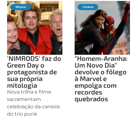
Música
Cinema
'NIMRODS' faz do
"Homem-Aranha:
Green Day o
Um Novo Dia"
protagonista de
devolve o fôlego
sua própria
à Marvel e
mitologia
empolga com
recordes
Nova trilha e filme
quebrados
sacramentam
celebração da carreira
do trio punk