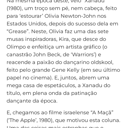
Na mesma época deste, veio “Xanadu”
(1980), um troço sem pé, nem cabeça, feito
para ‘estourar’ Olivia Newton-John nos
Estados Unidos, depois do sucesso dela em
“Grease”. Neste, Olivia faz uma das sete
musas inspiradoras, Kira, que desce do
Olimpo e enfeitiça um artista gráfico (o
canastrão John Beck, de ‘Warriors’) e
reacende a paixão do dançarino oldskool,
feito pelo grande Gene Kelly (em seu último
papel no cinema). E, juntos, abrem uma
mega casa de espetáculos, a Xanadu do
título, em plena onda da patinação
dançante da época.
E, chegamos ao filme israelense “A Maçã”
(‘The Apple’, 1980), que motivou esta coluna.