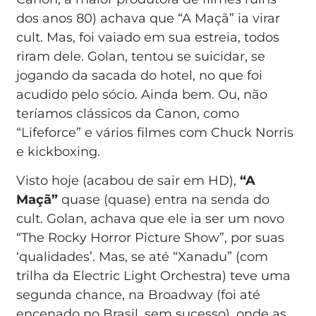
dos anos 80) achava que “A Maçã” ia virar
cult. Mas, foi vaiado em sua estreia, todos
riram dele. Golan, tentou se suicidar, se
jogando da sacada do hotel, no que foi
acudido pelo sócio. Ainda bem. Ou, não
teríamos clássicos da Canon, como
“Lifeforce” e vários filmes com Chuck Norris
e kickboxing.
Visto hoje (acabou de sair em HD),
“A
Maçã”
quase (quase) entra na senda do
cult. Golan, achava que ele ia ser um novo
“The Rocky Horror Picture Show”, por suas
‘qualidades’. Mas, se até “Xanadu” (com
trilha da Electric Light Orchestra) teve uma
segunda chance, na Broadway (foi até
encenado no Brasil, sem sucesso), onde as