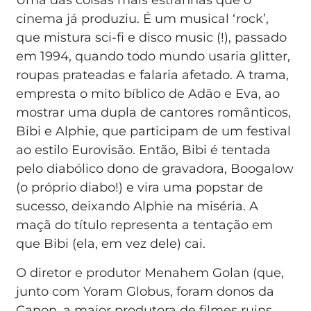
Uma das coisas mais estranhas que o
cinema já produziu. É um musical ‘rock’,
que mistura sci-fi e disco music (!), passado
em 1994, quando todo mundo usaria glitter,
roupas prateadas e falaria afetado. A trama,
empresta o mito bíblico de Adão e Eva, ao
mostrar uma dupla de cantores românticos,
Bibi e Alphie, que participam de um festival
ao estilo Eurovisão. Então, Bibi é tentada
pelo diabólico dono de gravadora, Boogalow
(o próprio diabo!) e vira uma popstar de
sucesso, deixando Alphie na miséria. A
maçã do título representa a tentação em
que Bibi (ela, em vez dele) cai.
O diretor e produtor Menahem Golan (que,
junto com Yoram Globus, foram donos da
Canon, a maior produtora de filmes ruins