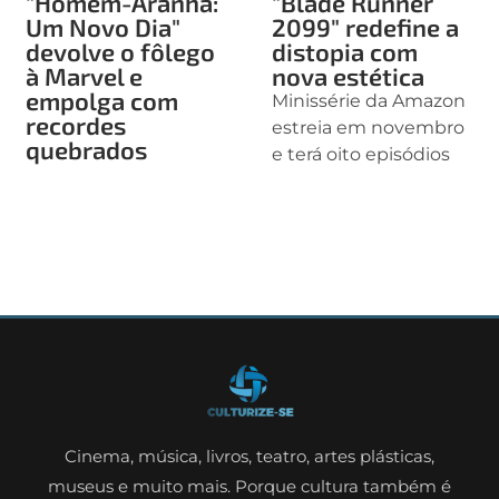
"Homem-Aranha:
"Blade Runner
Um Novo Dia"
2099" redefine a
devolve o fôlego
distopia com
à Marvel e
nova estética
empolga com
Minissérie da Amazon
recordes
estreia em novembro
quebrados
e terá oito episódios
Cinema, música, livros, teatro, artes plásticas,
museus e muito mais. Porque cultura também é