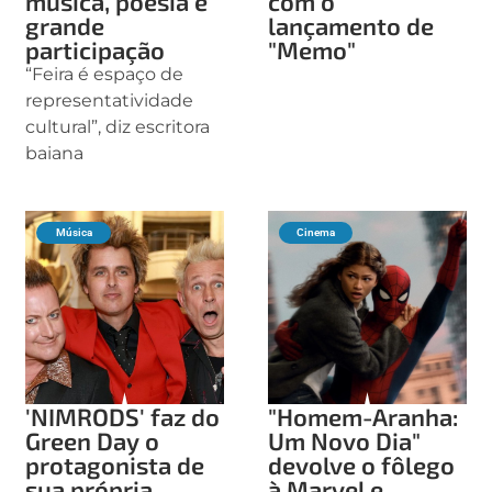
música, poesia e
com o
grande
lançamento de
participação
"Memo"
“Feira é espaço de
representatividade
cultural”, diz escritora
baiana
Música
Cinema
'NIMRODS' faz do
"Homem-Aranha:
Green Day o
Um Novo Dia"
protagonista de
devolve o fôlego
sua própria
à Marvel e