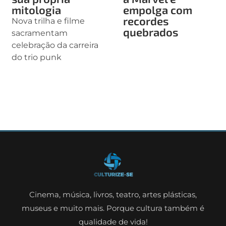
mitologia
empolga com
recordes
Nova trilha e filme
quebrados
sacramentam
celebração da carreira
do trio punk
Cinema, música, livros, teatro, artes plásticas,
museus e muito mais. Porque cultura também é
qualidade de vida!