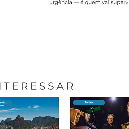
urgência — é quem vai supervi
INTERESSAR
ra &
Teatro
smo