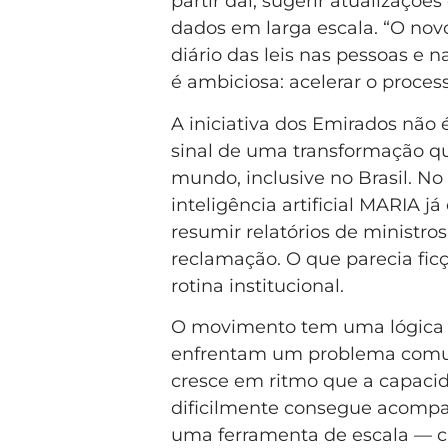
partir daí, sugerir atualizaçõ
dados em larga escala. “O novo
diário das leis nas pessoas e 
é ambiciosa: acelerar o proces
A iniciativa dos Emirados não 
sinal de uma transformação qu
mundo, inclusive no Brasil. No
inteligência artificial MARIA j
resumir relatórios de ministros 
reclamação. O que parecia fic
rotina institucional.
O movimento tem uma lógica c
enfrentam um problema comum:
cresce em ritmo que a capac
dificilmente consegue acompan
uma ferramenta de escala — c