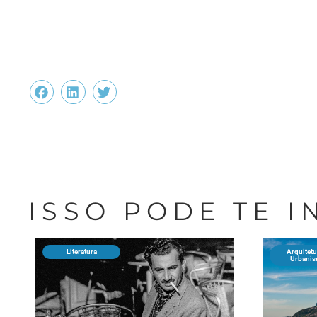
ISSO PODE TE 
Literatura
Arquitetu
Urbani