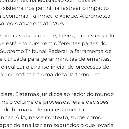
es constantes na legislação com base em
 sistema nos permitirá rastrear o impacto
na economia”, afirmou o xeique. A promessa
so legislativo em até 70%.
é um caso isolado — é, talvez, o mais ousado
e está em curso em diferentes partes do
 Supremo Tribunal Federal, a ferramenta de
á é utilizada para gerar minutas de ementas,
e realizar a análise inicial de processos de
ção científica há uma década tornou-se
lara. Sistemas jurídicos ao redor do mundo
 o volume de processos, leis e decisões
idade humana de processamento
har. A IA, nesse contexto, surge como
apaz de analisar em segundos o que levaria