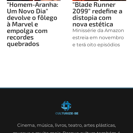
"Homem-Aranha:
"Blade Runner
Um Novo Dia"
2099" redefine a
devolve o fôlego
distopia com
à Marvel e
nova estética
empolga com
Minissérie da Amazon
recordes
estreia em novembro
quebrados
e terá oito episódios
Cinema, música, livros, teatro, artes plásticas,