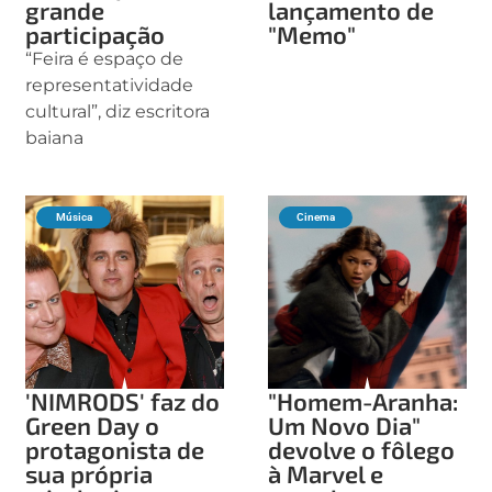
grande
lançamento de
participação
"Memo"
“Feira é espaço de
representatividade
cultural”, diz escritora
baiana
Música
Cinema
'NIMRODS' faz do
"Homem-Aranha:
Green Day o
Um Novo Dia"
protagonista de
devolve o fôlego
sua própria
à Marvel e