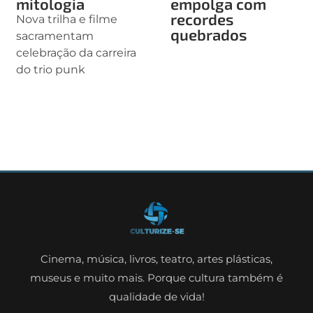
mitologia
empolga com
recordes
Nova trilha e filme
quebrados
sacramentam
celebração da carreira
do trio punk
Cinema, música, livros, teatro, artes plásticas,
museus e muito mais. Porque cultura também é
qualidade de vida!