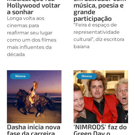
Hollywood voltar
música, poesia e
a sonhar
grande
participação
Longa volta aos
“Feira é espaço de
cinemas para
representatividade
reafirmar seu lugar
cultural”, diz escritora
como um dos filmes
baiana
mais influentes da
década
Música
Música
Dasha inicia nova
'NIMRODS' faz do
fase da carreira
Green Day o