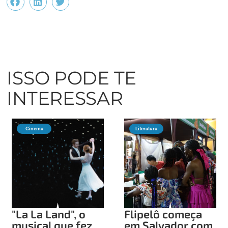
ISSO PODE TE
INTERESSAR
Cinema
Literatura
"La La Land", o
Flipelô começa
musical que fez
em Salvador com