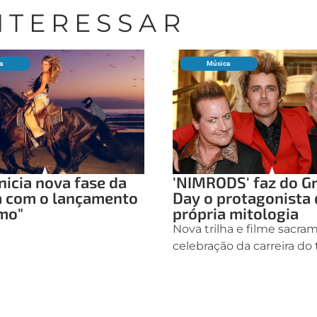
INTERESSAR
a
Música
nicia nova fase da
'NIMRODS' faz do G
a com o lançamento
Day o protagonista 
mo"
própria mitologia
Nova trilha e filme sacr
celebração da carreira do