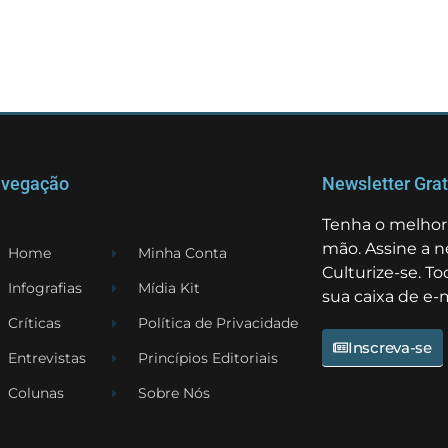
vegação
Newsletter Grat
Tenha o melhor 
mão. Assine a n
Home
Minha Conta
Culturize-se. T
Infografias
Mídia Kit
sua caixa de e-m
Críticas
Política de Privacidade
Inscreva-se
Entrevistas
Princípios Editoriais
Colunas
Sobre Nós