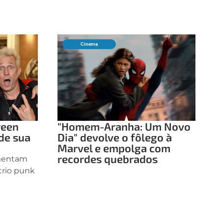
Cinema
reen
"Homem-Aranha: Um Novo
de sua
Dia" devolve o fôlego à
Marvel e empolga com
recordes quebrados
amentam
 trio punk