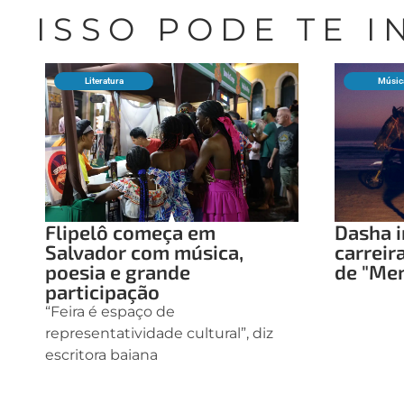
ISSO PODE TE 
Literatura
Músic
Flipelô começa em
Dasha i
Salvador com música,
carreir
poesia e grande
de "Me
participação
“Feira é espaço de
representatividade cultural”, diz
escritora baiana