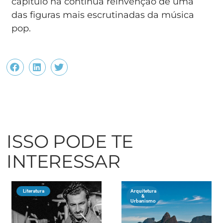
capítulo na contínua reinvenção de uma
das figuras mais escrutinadas da música
pop.
ISSO PODE TE
INTERESSAR
Literatura
Arquitetura
&
Urbanismo