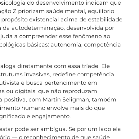
sicologia do desenvolvimento indicam que
ração Z priorizam saúde mental, equilíbrio
e propósito existencial acima de estabilidade
ria da autodeterminação, desenvolvida por
ajuda a compreender esse fenômeno ao
icológicas básicas: autonomia, competência
aloga diretamente com essa tríade. Ele
truturas invasivas, redefine competência
utivista e busca pertencimento em
as ou digitais, que não reproduzam
gia positiva, com Martin Seligman, também
escimento humano envolve mais do que
gnificado e engajamento.
star pode ser ambígua. Se por um lado ela
atório — o reconhecimento de que saúde