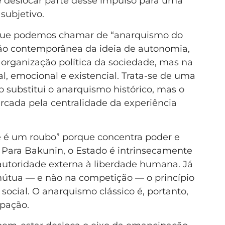
ce deslocar parte desse impulso para uma
 subjetivo.
que podemos chamar de “anarquismo do
ão contemporânea da ideia de autonomia,
organização política da sociedade, mas na
l, emocional e existencial. Trata-se de uma
o substitui o anarquismo histórico, mas o
cada pela centralidade da experiência
e é um roubo” porque concentra poder e
. Para Bakunin, o Estado é intrinsecamente
utoridade externa à liberdade humana. Já
mútua — e não na competição — o princípio
social. O anarquismo clássico é, portanto,
ipação.