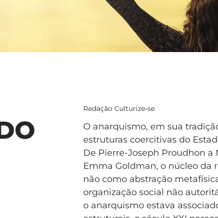
Redação Culturize-se
DO
O anarquismo, em sua tradição 
estruturas coercitivas do Estado
De Pierre-Joseph Proudhon a M
Emma Goldman, o núcleo da ref
não como abstração metafísic
organização social não autoritá
o anarquismo estava associado