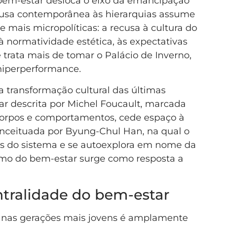
bem-estar desloca o eixo da emancipação
recusa contemporânea às hierarquias assume
 mais micropolíticas: a recusa à cultura do
 à normatividade estética, às expectativas
e trata mais de tomar o Palácio de Inverno,
hiperperformance.
 transformação cultural das últimas
ar descrita por Michel Foucault, marcada
corpos e comportamentos, cede espaço à
ceituada por Byung-Chul Han, na qual o
ias do sistema e se autoexplora em nome da
smo do bem-estar surge como resposta a
ntralidade do bem-estar
 nas gerações mais jovens é amplamente