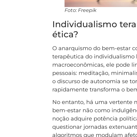
Foto: Freepik
Individualismo tera
ética?
O anarquismo do bem-estar co
terapêutica do individualismo l
macroeconômicas, ele pode lim
pessoais: meditação, minimalis
o discurso de autonomia se t
rapidamente transforma o bem
No entanto, há uma vertente m
bem-estar não como indulgênci
noção adquire potência polít
questionar jornadas extenuante
algoritmos que modulam afetos