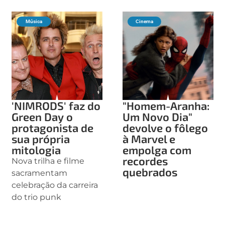
Música
Cinema
'NIMRODS' faz do
"Homem-Aranha:
Green Day o
Um Novo Dia"
protagonista de
devolve o fôlego
sua própria
à Marvel e
mitologia
empolga com
recordes
Nova trilha e filme
quebrados
sacramentam
celebração da carreira
do trio punk