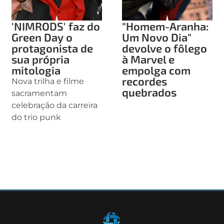
'NIMRODS' faz do
"Homem-Aranha:
Green Day o
Um Novo Dia"
protagonista de
devolve o fôlego
sua própria
à Marvel e
mitologia
empolga com
recordes
Nova trilha e filme
quebrados
sacramentam
celebração da carreira
do trio punk