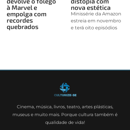
devolve o fôlego
distopia com
à Marvel e
nova estética
empolga com
Minissérie da Amazon
recordes
estreia em novembro
quebrados
e terá oito episódios
Cinema, música, livros, teatro, artes plásticas,
museus e muito mais. Porque cultura também é
qualidade de vida!