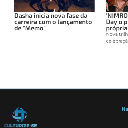
Dasha inicia nova fase da
'NIMRO
carreira com o lançamento
Day o p
de "Memo"
própria
Nova tril
celebraçã
Na