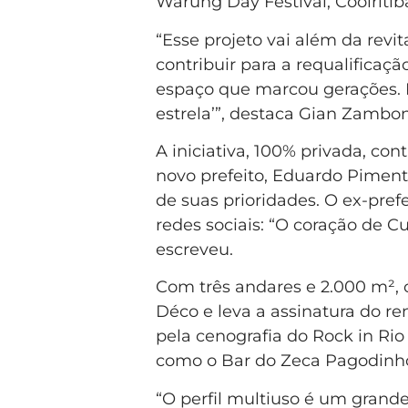
Warung Day Festival, Coolritib
“Esse projeto vai além da revi
contribuir para a requalificaç
espaço que marcou gerações. 
estrela’”, destaca Gian Zambon
A iniciativa, 100% privada, con
novo prefeito, Eduardo Piment
de suas prioridades. O ex-pref
redes sociais: “O coração de C
escreveu.
Com três andares e 2.000 m², o
Déco e leva a assinatura do r
pela cenografia do Rock in Ri
como o Bar do Zeca Pagodinho
“O perfil multiuso é um grande