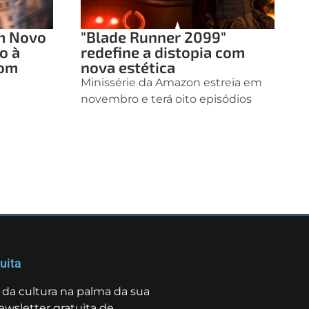
m Novo
"Blade Runner 2099"
o à
redefine a distopia com
com
nova estética
Minissérie da Amazon estreia em
novembro e terá oito episódios
uita
da cultura na palma da sua
ewsletter gratuita de