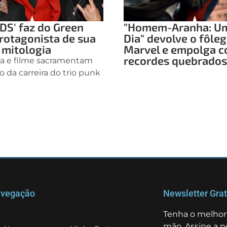
DS' faz do Green
"Homem-Aranha: U
rotagonista de sua
Dia" devolve o fôleg
 mitologia
Marvel e empolga 
recordes quebrados
ha e filme sacramentam
o da carreira do trio punk
vegação
Newsletter Grat
Tenha o melhor 
mão. Assine a n