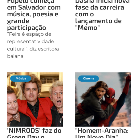
Flipelô começa
Dasha inicia nova
em Salvador com
fase da carreira
música, poesia e
com o
grande
lançamento de
participação
"Memo"
“Feira é espaço de
representatividade
cultural”, diz escritora
baiana
Música
Cinema
'NIMRODS' faz do
"Homem-Aranha:
Green Day o
Um Novo Dia"