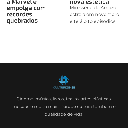
à Marvel e
nova estética
empolga com
Minissérie da Amazon
recordes
estreia em novembro
quebrados
e terá oito episódios
Cinema, música, livros, teatro, artes plásticas,
museus e muito mais. Porque cultura também é
qualidade de vida!