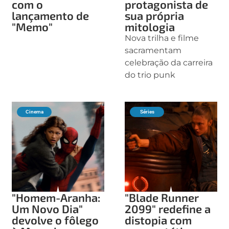
com o
protagonista de
lançamento de
sua própria
"Memo"
mitologia
Nova trilha e filme
sacramentam
celebração da carreira
do trio punk
Cinema
Séries
"Homem-Aranha:
"Blade Runner
Um Novo Dia"
2099" redefine a
devolve o fôlego
distopia com