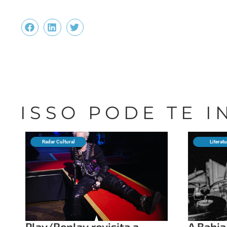
ISSO PODE TE 
Radar Cultural
Literat
Play/Replay revisita a
A Bahia