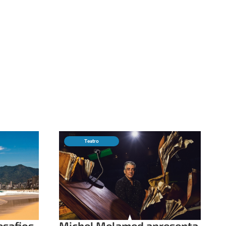
Teatro
esafios
Michel Melamed apresenta