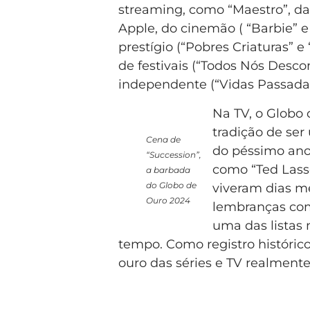
streaming, como “Maestro”, da 
Apple, do cinemão ( “Barbie” 
prestígio (“Pobres Criaturas” 
de festivais (“Todos Nós Desco
independente (“Vidas Passadas
Na TV, o Globo 
tradição de ser
Cena de
do péssimo ano 
“Succession”,
como “Ted Lasso
a barbada
do Globo de
viveram dias me
Ouro 2024
lembranças como
uma das listas
tempo. Como registro histórico
ouro das séries e TV realment