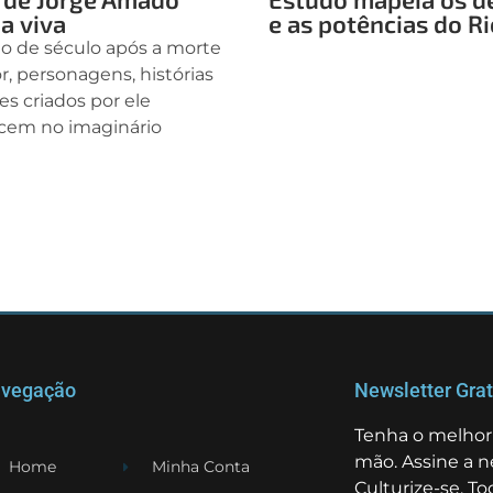
a viva
e as potências do Ri
o de século após a morte
or, personagens, histórias
s criados por ele
em no imaginário
vegação
Newsletter Grat
Tenha o melhor 
mão. Assine a n
Home
Minha Conta
Culturize-se. T