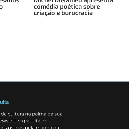
o
comédia poética sobre
criação e burocracia
uita
da cultura na palma da sua
ewsletter gratuita de
odos os dias pela manhã na