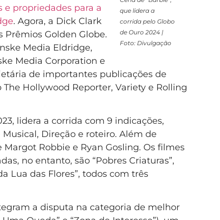
os e propriedades para a
que lidera a
dge
. Agora, a Dick Clark
corrida pelo Globo
de Ouro 2024 |
s Prêmios Golden Globe.
Foto: Divulgação
nske Media Eldridge,
ske Media Corporation e
etária de importantes publicações de
he Hollywood Reporter, Variety e Rolling
023, lidera a corrida com 9 indicações,
Musical, Direção e roteiro. Além de
e Margot Robbie e Ryan Gosling. Os filmes
as, no entanto, são “Pobres Criaturas”,
a Lua das Flores”, todos com três
tegram a disputa na categoria de melhor