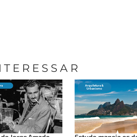
INTERESSAR
ura
Arquitetura &
Urbanismo
 de Jorge Amado
Estudo mapeia os d