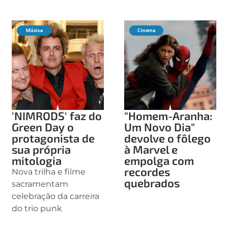
Música
Cinema
'NIMRODS' faz do
"Homem-Aranha:
Green Day o
Um Novo Dia"
protagonista de
devolve o fôlego
sua própria
à Marvel e
mitologia
empolga com
recordes
Nova trilha e filme
quebrados
sacramentam
celebração da carreira
do trio punk