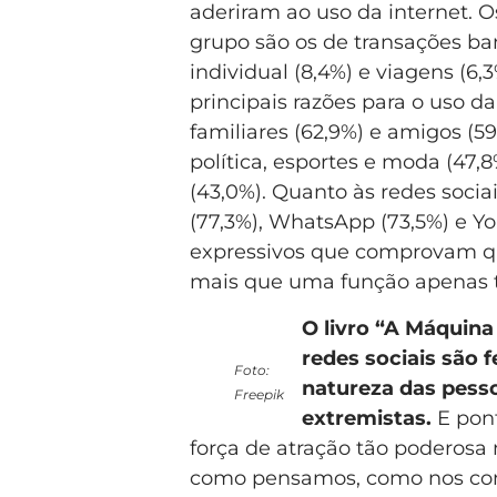
aderiram ao uso da internet. O
grupo são os de transações banc
individual (8,4%) e viagens (6
principais razões para o uso d
familiares (62,9%) e amigos (5
política, esportes e moda (47,
(43,0%). Quanto às redes socia
(77,3%), WhatsApp (73,5%) e Y
expressivos que comprovam q
mais que uma função apenas t
O livro “A Máquina
redes sociais são 
Foto:
natureza das pes
Freepik
extremistas.
E pont
força de atração tão poderosa 
como pensamos, como nos co