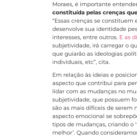
Moraes, é importante entend
constituída pelas crenças q
“Essas crenças se constituem 
desenvolve sua identidade pess
interesses, entre outros.
E as d
subjetividade, irá carregar o q
que guiarão as ideologias políti
individuais, etc”, cita.
Em relação às ideias e posicio
aspecto que contribui para pe
lidar com as mudanças no mun
subjetividade, que possuem fo
são as mais difíceis de serem 
aspecto emocional se sobrepõe
tipos de mudanças, criando o ‘
melhor’. Quando consideramos 