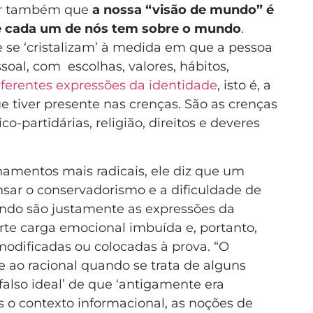
er também que
a nossa “visão de mundo” é
ue cada um de nós tem sobre o mundo
.
e se ‘cristalizam’ à medida em que a pessoa
oal, com escolhas, valores, hábitos,
iferentes expressões da identidade
, isto é, a
ue tiver presente nas crenças. São as crenças
co-partidárias, religião, direitos e deveres
namentos mais radicais, ele diz que um
nsar o conservadorismo e a dificuldade de
do são justamente as expressões da
rte carga emocional imbuída e, portanto,
modificadas ou colocadas à prova. “O
 ao racional quando se trata de alguns
falso ideal’ de que ‘antigamente era
o contexto informacional, as noções de