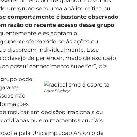
sse fenômeno ocorre quando indivíduos
de um grupo sem uma análise crítica ou
se comportamento é bastante observado
em razão do recente acesso desse grupo
requentemente eles adotam o
grupo, conformando-se às ações ou
ue discordem individualmente. Essa
lo desejo de pertencer, medo de exclusão
upo possui conhecimento superior”, diz.
 grupo pode
garante
Foto: Pixabay
ssoas não
nformações
de resultar em decisões irracionais ou
s cotidianas ou em momentos cruciais.
losofia pela Unicamp João Antônio de