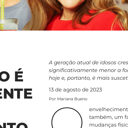
A geração atual de idosos cr
significativamente menor a fo
O É
hoje e, portanto, é mais suscet
ENTE
13 de agosto de 2023
O
Por Mariana Bueno
envelhecimento
também, um fat
NTO
mudanças físic