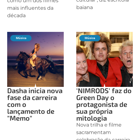
como um dos filmes
baiana
mais influentes da
década
Música
Música
Dasha inicia nova
'NIMRODS' faz do
fase da carreira
Green Day o
com o
protagonista de
lançamento de
sua própria
"Memo"
mitologia
Nova trilha e filme
sacramentam
celebração da carreira