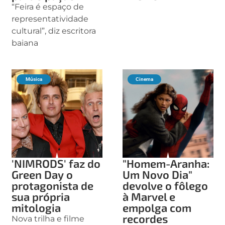
“Feira é espaço de
representatividade
cultural”, diz escritora
baiana
Música
Cinema
'NIMRODS' faz do
"Homem-Aranha:
Green Day o
Um Novo Dia"
protagonista de
devolve o fôlego
sua própria
à Marvel e
mitologia
empolga com
recordes
Nova trilha e filme