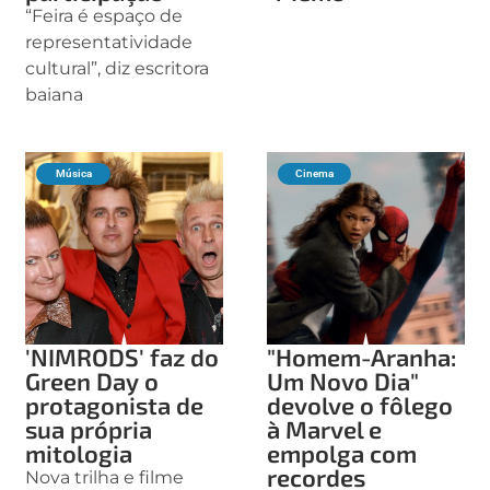
“Feira é espaço de
representatividade
cultural”, diz escritora
baiana
Música
Cinema
'NIMRODS' faz do
"Homem-Aranha:
Green Day o
Um Novo Dia"
protagonista de
devolve o fôlego
sua própria
à Marvel e
mitologia
empolga com
recordes
Nova trilha e filme