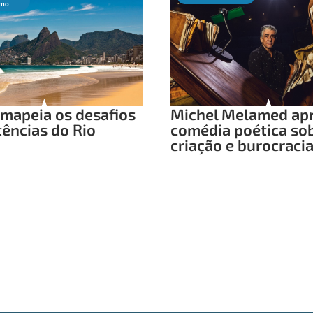
smo
mapeia os desafios
Michel Melamed ap
tências do Rio
comédia poética so
criação e burocraci