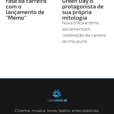
fase da carreira
Green Day o
com o
protagonista de
lançamento de
sua própria
"Memo"
mitologia
Nova trilha e filme
sacramentam
celebração da carreira
do trio punk
Cinema, música, livros, teatro, artes plásticas,