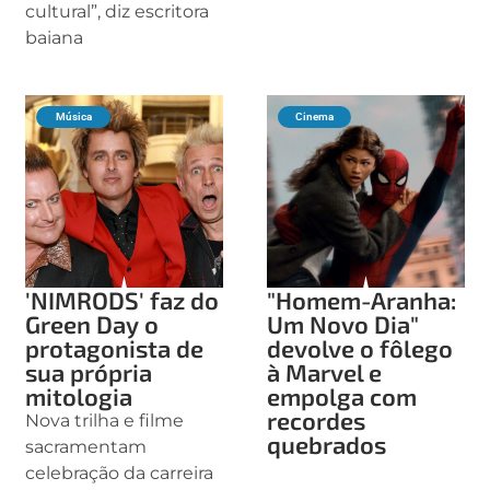
cultural”, diz escritora
baiana
Música
Cinema
'NIMRODS' faz do
"Homem-Aranha:
Green Day o
Um Novo Dia"
protagonista de
devolve o fôlego
sua própria
à Marvel e
mitologia
empolga com
recordes
Nova trilha e filme
quebrados
sacramentam
celebração da carreira