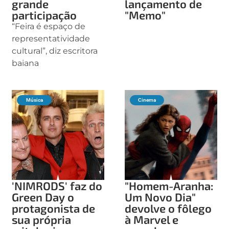
grande
lançamento de
participação
"Memo"
“Feira é espaço de
representatividade
cultural”, diz escritora
baiana
Música
Cinema
'NIMRODS' faz do
"Homem-Aranha:
Green Day o
Um Novo Dia"
protagonista de
devolve o fôlego
sua própria
à Marvel e