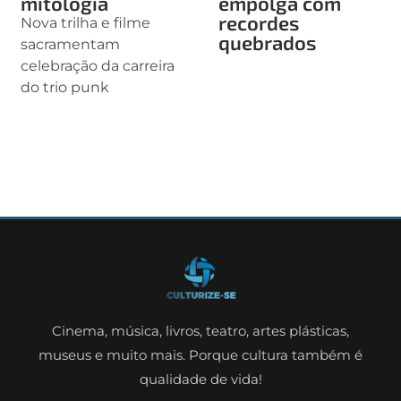
mitologia
empolga com
recordes
Nova trilha e filme
quebrados
sacramentam
celebração da carreira
do trio punk
Cinema, música, livros, teatro, artes plásticas,
museus e muito mais. Porque cultura também é
qualidade de vida!