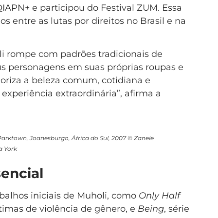
APN+ e participou do Festival ZUM. Essa
los entre as lutas por direitos no Brasil e na
i rompe com padrões tradicionais de
eus personagens em suas próprias roupas e
loriza a beleza comum, cotidiana e
xperiência extraordinária”, afirma a
rktown, Joanesburgo, África do Sul, 2007 © Zanele
a York
encial
abalhos iniciais de Muholi, como
Only Half
timas de violência de gênero, e
Being
, série