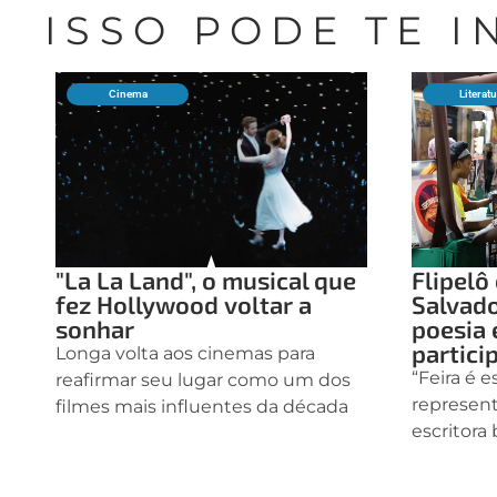
ISSO PODE TE 
Cinema
Literat
"La La Land", o musical que
Flipel
fez Hollywood voltar a
Salvad
sonhar
poesia 
partici
Longa volta aos cinemas para
“Feira é 
reafirmar seu lugar como um dos
representa
filmes mais influentes da década
escritora