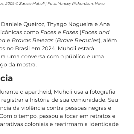
xos, 2009 © Zanele Muholi | Foto: Yancey Richardson. Nova
 Daniele Queiroz, Thyago Nogueira e Ana
s icônicas como
Faces e Fases
(
Faces and
ma
e
Bravas Belezas
(
Brave Beauties
), além
os no Brasil em 2024. Muholi estará
para uma conversa com o público e uma
ogo da mostra.
cia
rante o apartheid, Muholi usa a fotografia
 registrar a história de sua comunidade. Seu
ia da violência contra pessoas negras e
Com o tempo, passou a focar em retratos e
rrativas coloniais e reafirmam a identidade