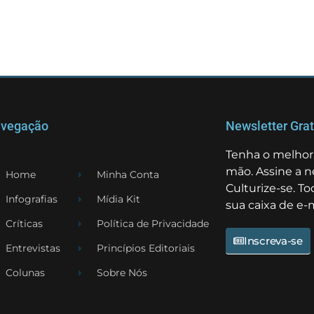
vegação
Newsletter Grat
Tenha o melhor 
mão. Assine a n
Home
Minha Conta
Culturize-se. T
Infografias
Mídia Kit
sua caixa de e-m
Críticas
Política de Privacidade
Inscreva-se
Entrevistas
Princípios Editoriais
Colunas
Sobre Nós