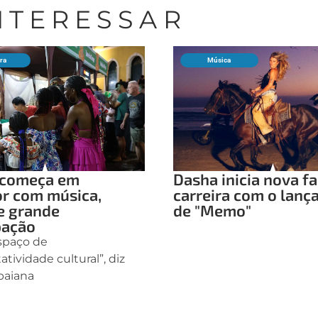
INTERESSAR
ura
Música
ô começa em
Dasha inicia nova f
or com música,
carreira com o lan
e grande
de "Memo"
pação
espaço de
tividade cultural”, diz
 baiana