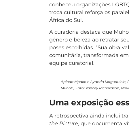
conheceu organizações LGBTQI
troca cultural reforça os parale
África do Sul.
A curadoria destaca que Muhol
gênero e beleza ao retratar s
poses escolhidas. “Sua obra va
comunitária, transformada em e
equipe curatorial.
Apinda Mpako e Ayanda Magudulela, Pa
Muholi | Foto: Yancey Richardson, Nov
Uma exposição ess
A retrospectiva ainda inclui tr
the Picture
, que documenta ví