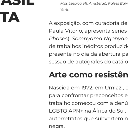
Miss Lésbica VII, Amsterdã, Países Bai
York,
STA
A exposição, com curadoria de
Paula Vitorio, apresenta série
Phases
),
Somnyama Ngonya
de trabalhos inéditos produzid
presente no dia da abertura 
sessão de autógrafos do catál
Arte como resistên
Nascida em 1972, em Umlazi, du
para confrontar preconceitos e
trabalho começou com a denúnc
LGBTQIAPN+ na África do Sul. 
autorretratos que subvertem na
negra.