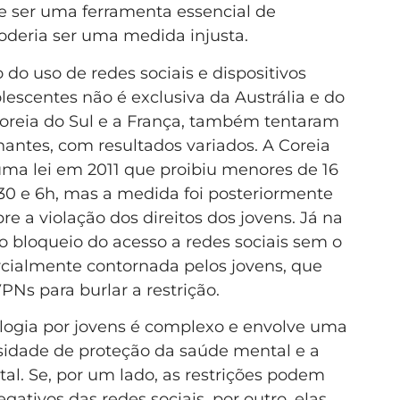
de ser uma ferramenta essencial de
oderia ser uma medida injusta.
do uso de redes sociais e dispositivos
olescentes não é exclusiva da Austrália e do
 Coreia do Sul e a França, também tentaram
antes, com resultados variados. A Coreia
uma lei em 2011 que proibiu menores de 16
h30 e 6h, mas a medida foi posteriormente
re a violação dos direitos dos jovens. Já na
 o bloqueio do acesso a redes sociais sem o
rcialmente contornada pelos jovens, que
Ns para burlar a restrição.
logia por jovens é complexo e envolve uma
ssidade de proteção da saúde mental e a
al. Se, por um lado, as restrições podem
gativos das redes sociais, por outro, elas