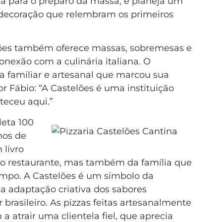
 para o preparo da massa, e planeja um
e decoração que relembram os primeiros
elões também oferece massas, sobremesas e
nexão com a culinária italiana. O
 familiar e artesanal que marcou sua
or Fábio: “A Castelões é uma instituição
teceu aqui.”
leta 100
nos de
 livro
 do restaurante, mas também da família que
empo. A Castelões é um símbolo da
 da adaptação criativa dos sabores
r brasileiro. As pizzas feitas artesanalmente
a atrair uma clientela fiel, que aprecia