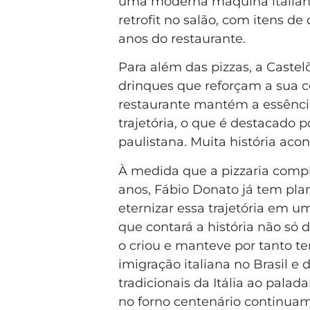
uma moderna máquina italiana
retrofit no salão, com itens d
anos do restaurante.
Para além das pizzas, a Cast
drinques que reforçam a sua co
restaurante mantém a essência
trajetória, o que é destacado p
paulistana. Muita história acon
À medida que a pizzaria comp
anos, Fábio Donato já tem pla
eternizar essa trajetória em um
que contará a história não só
o criou e manteve por tanto t
imigração italiana no Brasil e
tradicionais da Itália ao palada
no forno centenário continuam 