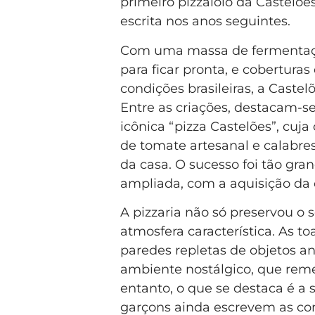
primeiro pizzaiolo da Castelões
escrita nos anos seguintes.
Com uma massa de fermentação
para ficar pronta, e cobertura
condições brasileiras, a Castel
Entre as criações, destacam-se 
icônica “pizza Castelões”, cuj
de tomate artesanal e calabres
da casa. O sucesso foi tão gran
ampliada, com a aquisição da 
A pizzaria não só preservou o
atmosfera característica. As t
paredes repletas de objetos a
ambiente nostálgico, que remet
entanto, o que se destaca é a 
garçons ainda escrevem as con