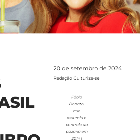
20 de setembro de 2024
S
Redação Culturize-se
ASIL
Fábio
Donato,
que
assumiu o
controle da
pizzaria em
UBRO
2014 |