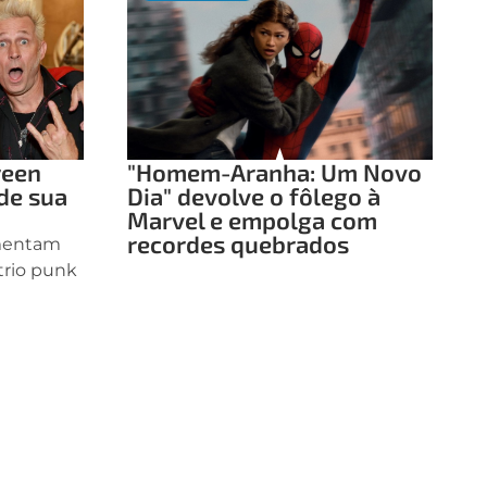
reen
"Homem-Aranha: Um Novo
de sua
Dia" devolve o fôlego à
Marvel e empolga com
recordes quebrados
amentam
 trio punk