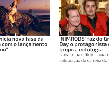
nicia nova fase da
'NIMRODS' faz do G
a com o lançamento
Day o protagonista 
mo"
própria mitologia
Nova trilha e filme sacr
celebração da carreira do