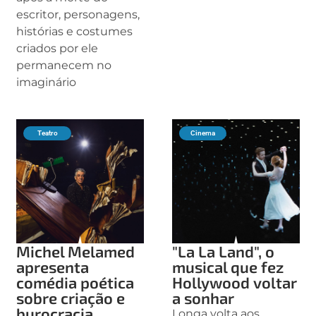
escritor, personagens,
histórias e costumes
criados por ele
permanecem no
imaginário
Teatro
Cinema
Michel Melamed
"La La Land", o
apresenta
musical que fez
comédia poética
Hollywood voltar
sobre criação e
a sonhar
burocracia
Longa volta aos