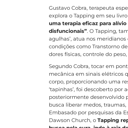
Gustavo Cobra, terapeuta esp
explora o Tapping em seu livr
uma terapia eficaz para alívi
disfuncionais”
. O Tapping, t
agulhas’, atua nos meridianos
condições como Transtorno de E
dores físicas, controle do peso,
Segundo Cobra, tocar em pont
mecânica em sinais elétricos 
corpo, proporcionando uma res
‘tapinhas’, foi descoberto por
posteriormente desenvolvido 
busca liberar medos, traumas,
Embasado por pesquisas da Es
Dawson Church, o
Tapping re
busca pela cura, indo à raiz 