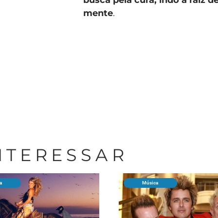
mente
.
INTERESSAR
a
Música