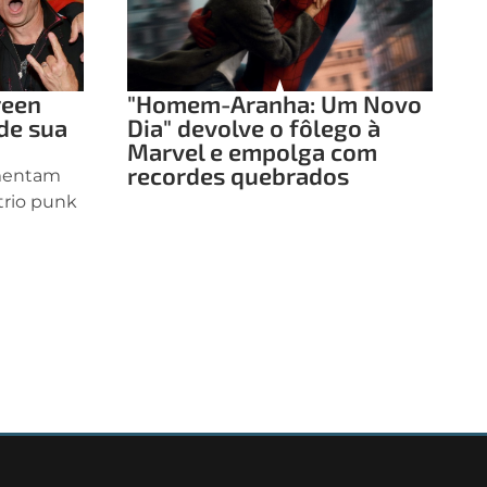
reen
"Homem-Aranha: Um Novo
de sua
Dia" devolve o fôlego à
Marvel e empolga com
recordes quebrados
amentam
 trio punk