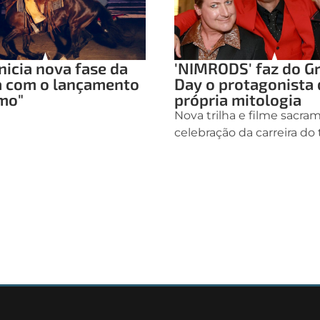
nicia nova fase da
'NIMRODS' faz do G
a com o lançamento
Day o protagonista 
mo"
própria mitologia
Nova trilha e filme sacr
celebração da carreira do