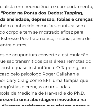
ecialista em neurociência e comportamento,
o
“Poder na Ponta dos Dedos: Tapping,
o da ansiedade, depressão, fobias e crenças
ambém conhecido como ‘acupuntura sem
 do corpo e tem se mostrado eficaz para
stresse Pós-Traumático, insônia, alívio de
 entre outros.
os de acupuntura converte a estimulação
que são transmitidos para áreas remotas do
posta quase instantânea. O Tapping, ou
 acaso pelo psicólogo Roger Callahan e
por Gary Craig como EFT, uma terapia que
 angústias e crenças acumuladas.
cola de Medicina de Harvard e do Ph.D.
presenta uma abordagem inovadora na
de diversos problemas que afetam corpo e