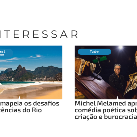
INTERESSAR
ra &
Teatro
smo
mapeia os desafios
Michel Melamed ap
tências do Rio
comédia poética so
criação e burocraci