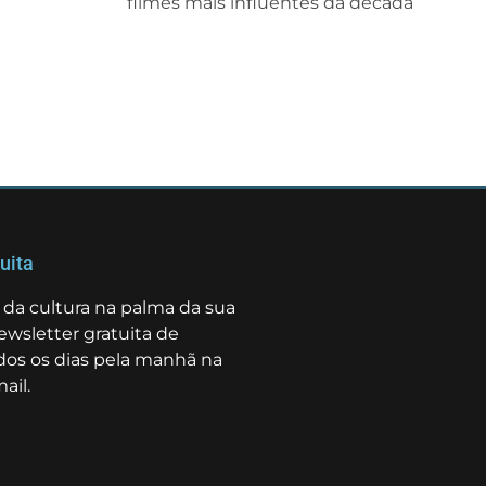
filmes mais influentes da década
uita
da cultura na palma da sua
ewsletter gratuita de
odos os dias pela manhã na
ail.