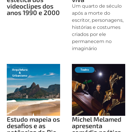
videoclipes dos
Um quarto de século
anos 1990 e 2000
após a morte do
escritor, personagens,
histórias e costumes
criados por ele
permanecem no
imaginário
Arquitetura
Teatro
&
Urbanismo
Estudo mapeia os
Michel Melamed
desafios e as
apresenta
potências do Rio
comédia poética