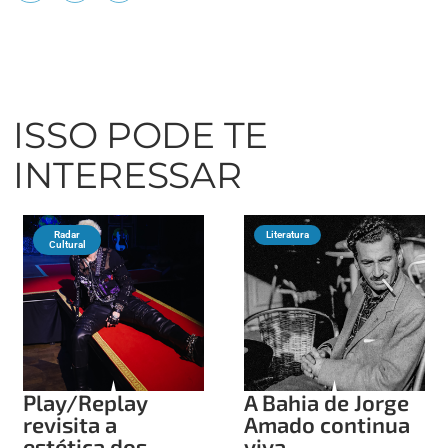
ISSO PODE TE
INTERESSAR
Radar
Literatura
Cultural
Play/Replay
A Bahia de Jorge
revisita a
Amado continua
estética dos
viva